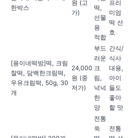
원 (고
프리
한박스
떡,
가)
미엄
선물
떡 선
용
호
적합
부드
간식/
러운
식사
[용이네떡방]떡, 크림
24,000
크
대용,
찰떡, 담백한크림떡,
원 (중
림,
아이
우유크림떡, 50g, 30
저가)
넉넉
들도
개
한
좋아
양
할 맛
전통
쑥
전통