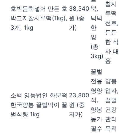
찰시
호박듬뿍넣어 만든 호
38,540
뿍,
루떡
박고지찰시루떡(1kg),
원 (중
넉넉
선호,
3개, 1kg
가)
한
든든
양
한 식
(총
사 대
3kg)
용
꿀벌
전용
양봉
영양
업자,
소백 영농법인 화분떡
23,800
식,
꿀벌
한국양봉 꿀벌먹이 꿀
원 (중
양봉
건강
벌식량 1kg
저가)
농가
관리
필수
목적