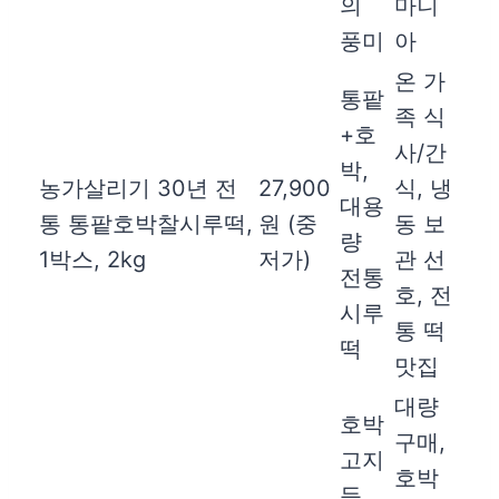
의
마니
풍미
아
온 가
통팥
족 식
+호
사/간
박,
농가살리기 30년 전
27,900
식, 냉
대용
통 통팥호박찰시루떡,
원 (중
동 보
량
1박스, 2kg
저가)
관 선
전통
호, 전
시루
통 떡
떡
맛집
대량
호박
구매,
고지
호박
듬