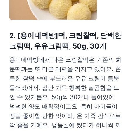
2. [용이네떡방]떡, 크림찰떡, 담백한
크림떡, 우유크림떡, 50g, 30개
용이네떡방에서 나온 크림찰떡은 기존의 화
분떡과는 또 다른 매력을 가지고 있어요. 쫀
득한 찰떡 속에 부드러운 우유 크림이 듬뿍
들어있어서, 입안 가득 행복한 달콤함을 느
낄 수 있거든요. 50g씩 30개나 들어있어
넉넉한 양도 매력적이고요. 특히 아이들이
정말 좋아할 만한 맛이라, 온 가족 간식으로
딱 좋을 거예요. 냉동실에 뒀다가 하나씩 꺼