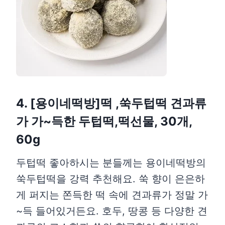
4. [용이네떡방]떡 ,쑥두텁떡 견과류
가 가~득한 두텁떡,떡선물, 30개,
60g
두텁떡 좋아하시는 분들께는 용이네떡방의
쑥두텁떡을 강력 추천해요. 쑥 향이 은은하
게 퍼지는 쫀득한 떡 속에 견과류가 정말 가
~득 들어있거든요. 호두, 땅콩 등 다양한 견