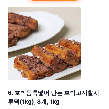
6. 호박듬뿍넣어 만든 호박고지찰시
루떡(1kg), 3개, 1kg