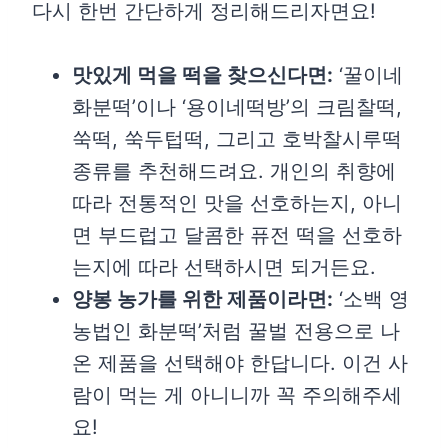
다시 한번 간단하게 정리해드리자면요!
맛있게 먹을 떡을 찾으신다면:
‘꿀이네
화분떡’이나 ‘용이네떡방’의 크림찰떡,
쑥떡, 쑥두텁떡, 그리고 호박찰시루떡
종류를 추천해드려요. 개인의 취향에
따라 전통적인 맛을 선호하는지, 아니
면 부드럽고 달콤한 퓨전 떡을 선호하
는지에 따라 선택하시면 되거든요.
양봉 농가를 위한 제품이라면:
‘소백 영
농법인 화분떡’처럼 꿀벌 전용으로 나
온 제품을 선택해야 한답니다. 이건 사
람이 먹는 게 아니니까 꼭 주의해주세
요!