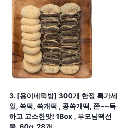
3. [용이네떡방] 300개 한정 특가세
일, 쑥떡, 쑥개떡 , 콩쑥개떡, 쫀~~득
하고 고소한맛! 1Box , 부모님떡선
물, 60g, 28개