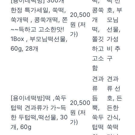
[용이네떡방] 300개
떡,
떡 선
한정 특가세일, 쑥떡,
콩쑥
호, 부
20,500
쑥개떡 , 콩쑥개떡, 쫀
개
모님
원 (저
~~득하고 고소한맛!
떡,
선물,
가)
1Box , 부모님떡선물,
쫄깃
가성
60g, 28개
하고
비 추
고소
구
함
견과
견과
류
류 선
[용이네떡방]떡 ,쑥두
듬
호, 든
20,500
텁떡 견과류가 가~득
뿍,
든한
원 (저
한 두텁떡,떡선물, 30
쑥두
간식,
가)
개, 60g
텁떡
쑥떡