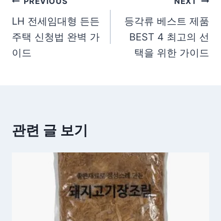
글
PREVIOUS
NEXT
탐
LH 전세임대형 든든
등각류 베스트 제품
주택 신청법 완벽 가
BEST 4 최고의 선
색
이드
택을 위한 가이드
관련 글 보기