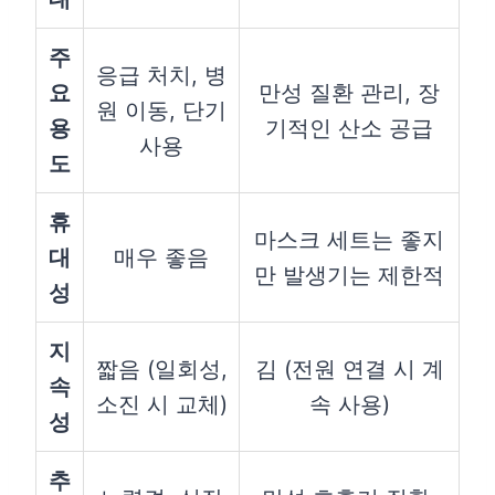
주
응급 처치, 병
요
만성 질환 관리, 장
원 이동, 단기
용
기적인 산소 공급
사용
도
휴
마스크 세트는 좋지
대
매우 좋음
만 발생기는 제한적
성
지
짧음 (일회성,
김 (전원 연결 시 계
속
소진 시 교체)
속 사용)
성
추