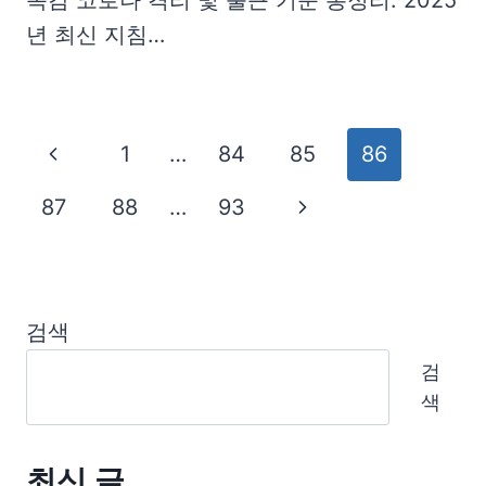
독감 코로나 격리 및 출근 기준 총정리: 2025
년 최신 지침…
Page
Previous
1
…
84
85
86
navigation
Page
Next
87
88
…
93
Page
검색
검
색
최신 글