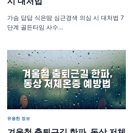
시 대처법
가슴 답답 식은땀 심근경색 의심 시 대처법 7
단계 골든타임 사수…
유용한 정보
겨울철 출퇴근길 한파, 동상 저체