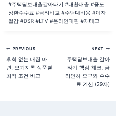
#주택담보대출갈아타기 #대환대출 #중도
상환수수료 #금리비교 #주담대비용 #이자
절감 #DSR #LTV #온라인대환 #재테크
글
PREVIOUS
NEXT
탐
후회 없는 내집 마
주택담보대출 갈아
련, 모기지론 상품별
타기 핵심 체크, 금
색
최적 조건 비교
리인하 요구와 수수
료 계산 (29자)