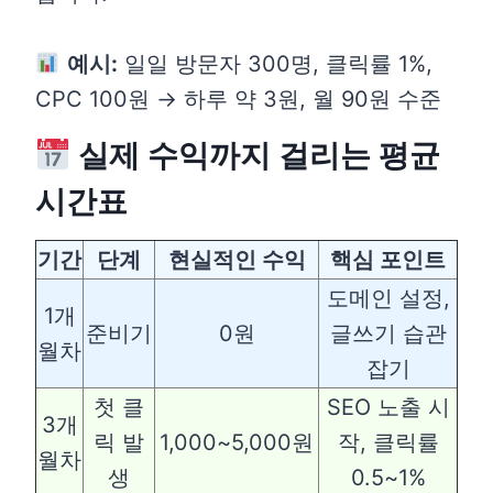
예시:
일일 방문자 300명, 클릭률 1%,
CPC 100원 → 하루 약 3원, 월 90원 수준
실제 수익까지 걸리는 평균
시간표
기간
단계
현실적인 수익
핵심 포인트
도메인 설정,
1개
준비기
0원
글쓰기 습관
월차
잡기
첫 클
SEO 노출 시
3개
릭 발
1,000~5,000원
작, 클릭률
월차
생
0.5~1%