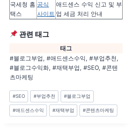
국세청 홈
공식
애드센스 수익 신고 및 부
택스
사이트
업 세금 처리 안내
관련 태그
태그
#블로그부업, #애드센스수익, #부업추천,
#블로그수익화, #재택부업, #SEO, #콘텐
츠마케팅
Post
#
SEO
#
부업추천
#
블로그부업
Tags:
#
애드센스수익
#
재택부업
#
콘텐츠마케팅