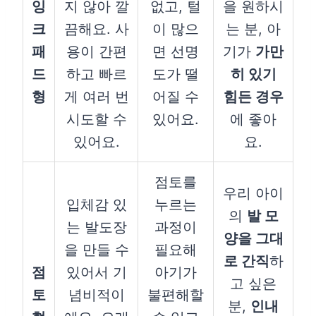
잉
지 않아 깔
없고, 털
을 원하시
크
끔해요. 사
이 많으
는 분, 아
패
용이 간편
면 선명
기가
가만
드
하고 빠르
도가 떨
히 있기
형
게 여러 번
어질 수
힘든 경우
시도할 수
있어요.
에 좋아
있어요.
요.
점토를
우리 아이
입체감 있
누르는
의
발 모
는 발도장
과정이
양을 그대
을 만들 수
필요해
로 간직
하
점
있어서 기
아기가
고 싶은
토
념비적이
불편해할
분,
인내